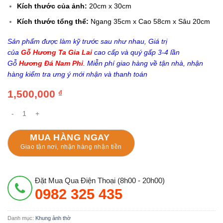
Kích thước của ảnh:
20cm x 30cm
Kích thước tổng thể:
Ngang 35cm x Cao 58cm x Sâu 20cm
Sản phẩm được làm kỹ trước sau như nhau, Giá trị
của
Gỗ Hương Ta Gia Lai
cao cấp và quý gấp 3-4 lần
Gỗ
Hương Đá Nam Phi
. Miễn phí giao hàng về tận nhà, nhận
hàng kiểm tra ưng ý mới nhận và thanh toán
1,500,000
₫
Khung Ảnh Thờ Cao Cấp Gỗ Hương Ta Gia Lai 20cmx30cm số lượng
MUA HÀNG NGAY
Giao tận nơi, nhận hàng nhận tiền
Đặt Mua Qua Điện Thoại (8h00 - 20h00)
0982 325 435
Danh mục:
Khung ảnh thờ