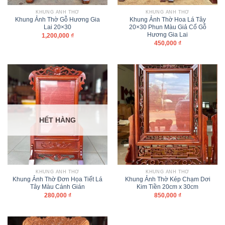
KHUNG ẢNH THỜ
KHUNG ẢNH THỜ
Khung Ảnh Thờ Gỗ Hương Gia
Khung Ảnh Thờ Hoa Lá Tây
Lai 20×30
20×30 Phun Màu Giả Cổ Gỗ
Hương Gia Lai
1,200,000
₫
450,000
₫
HẾT HÀNG
KHUNG ẢNH THỜ
KHUNG ẢNH THỜ
Khung Ảnh Thờ Đơn Họa Tiết Lá
Khung Ảnh Thờ Kép Chạm Dơi
Tây Màu Cánh Gián
Kim Tiền 20cm x 30cm
280,000
₫
850,000
₫