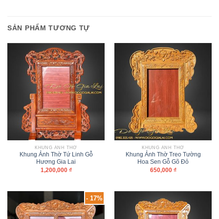
SẢN PHẨM TƯƠNG TỰ
KHUNG ẢNH THỜ
KHUNG ẢNH THỜ
Khung Ảnh Thờ Tứ Linh Gỗ
Khung Ảnh Thờ Treo Tường
Hương Gia Lai
Hoa Sen Gỗ Gõ Đỏ
1,200,000
₫
650,000
₫
- 17%