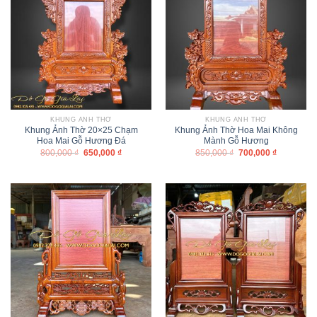
KHUNG ẢNH THỜ
KHUNG ẢNH THỜ
Khung Ảnh Thờ 20×25 Chạm
Khung Ảnh Thờ Hoa Mai Không
Hoa Mai Gỗ Hương Đá
Mành Gỗ Hương
800,000
₫
650,000
₫
850,000
₫
700,000
₫