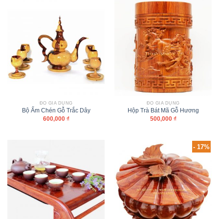
ĐỒ GIA DỤNG
ĐỒ GIA DỤNG
Bộ Ấm Chén Gỗ Trắc Dây
Hộp Trà Bát Mã Gỗ Hương
600,000
₫
500,000
₫
- 17%