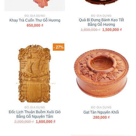
ĐỒ GIA DỤNG
ĐỒ GIA DỤNG
Quả Bí Đựng Bánh Kẹo Tết
Khay Trà Cuốn Thư Gỗ Hương
Bằng Gỗ Hương
650,000
₫
1,800,000
₫
1,500,000
₫
- 27%
ĐỒ GIA DỤNG
ĐỒ GIA DỤNG
Đốc Lịch Thuận Buồm Xuôi Gió
Gạt Tàn Nguyên Khối
Bằng Gỗ Nguyên Tấm
280,000
₫
2,200,000
₫
1,600,000
₫