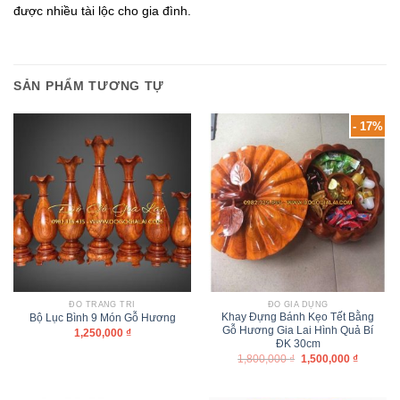
được nhiều tài lộc cho gia đình.
SẢN PHẨM TƯƠNG TỰ
- 17%
ĐỒ TRANG TRÍ
ĐỒ GIA DỤNG
Khay Đựng Bánh Kẹo Tết Bằng
Bộ Lục Bình 9 Món Gỗ Hương
Gỗ Hương Gia Lai Hình Quả Bí
1,250,000
₫
ĐK 30cm
1,800,000
₫
1,500,000
₫