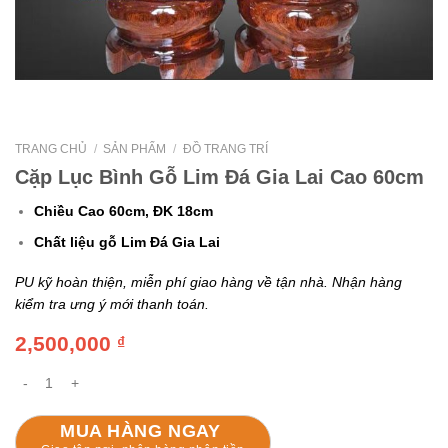
TRANG CHỦ
/
SẢN PHẨM
/
ĐỒ TRANG TRÍ
Cặp Lục Bình Gỗ Lim Đá Gia Lai Cao 60cm
Chiều Cao 60cm, ĐK 18cm
Chất liệu gỗ Lim Đá Gia Lai
PU kỹ hoàn thiện, miễn phí giao hàng về tận nhà. Nhận hàng
kiểm tra ưng ý mới thanh toán.
2,500,000
₫
Cặp Lục Bình Gỗ Lim Đá Gia Lai Cao 60cm số lượng
MUA HÀNG NGAY