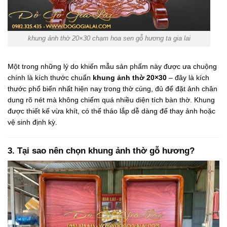
khung ảnh thờ 20×30 chạm hoa sen gỗ hương ta gia lai
Một trong những lý do khiến mẫu sản phẩm này được ưa chuộng
chính là kích thước chuẩn
khung ảnh thờ 20×30
– đây là kích
thước phổ biến nhất hiện nay trong thờ cúng, đủ để đặt ảnh chân
dung rõ nét mà không chiếm quá nhiều diện tích bàn thờ. Khung
được thiết kế vừa khít, có thể tháo lắp dễ dàng để thay ảnh hoặc
vệ sinh định kỳ.
3. Tại sao nên chọn khung ảnh thờ gỗ hương?