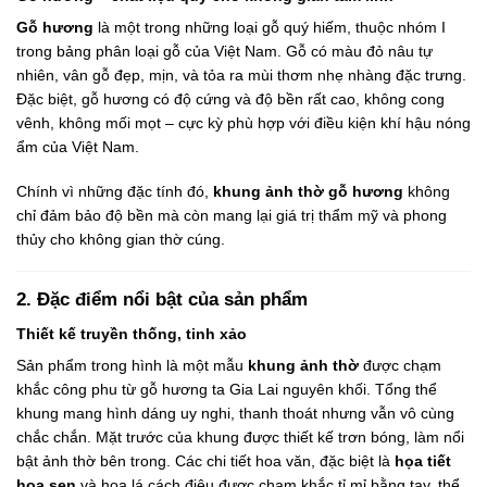
Gỗ hương
là một trong những loại gỗ quý hiếm, thuộc nhóm I
trong bảng phân loại gỗ của Việt Nam. Gỗ có màu đỏ nâu tự
nhiên, vân gỗ đẹp, mịn, và tỏa ra mùi thơm nhẹ nhàng đặc trưng.
Đặc biệt, gỗ hương có độ cứng và độ bền rất cao, không cong
vênh, không mối mọt – cực kỳ phù hợp với điều kiện khí hậu nóng
ẩm của Việt Nam.
Chính vì những đặc tính đó,
khung ảnh thờ gỗ hương
không
chỉ đảm bảo độ bền mà còn mang lại giá trị thẩm mỹ và phong
thủy cho không gian thờ cúng.
2. Đặc điểm nổi bật của sản phẩm
Thiết kế truyền thống, tinh xảo
Sản phẩm trong hình là một mẫu
khung ảnh thờ
được chạm
khắc công phu từ gỗ hương ta Gia Lai nguyên khối. Tổng thể
khung mang hình dáng uy nghi, thanh thoát nhưng vẫn vô cùng
chắc chắn. Mặt trước của khung được thiết kế trơn bóng, làm nổi
bật ảnh thờ bên trong. Các chi tiết hoa văn, đặc biệt là
họa tiết
hoa sen
và hoa lá cách điệu được chạm khắc tỉ mỉ bằng tay, thể