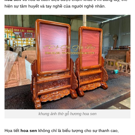
hiện sự tâm huyết và tay nghề của người nghệ nhân.
khung ảnh thờ gỗ hương hoa sen
Họa tiết
hoa sen
không chỉ là biểu tượng cho sự thanh cao,