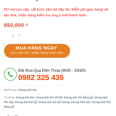
PU mờ cao cấp, cắt kính, tấm bịt đầy đủ. Miễn phí giao hàng về
tận nhà, nhận hàng kiểm tra ưng ý mới thanh toán.
850,000
₫
Khung Ảnh Thờ Gỗ Hương Ta Gia Lai Chạm Hoa Sen 20x30 số lượng
MUA HÀNG NGAY
Giao tận nơi, nhận hàng nhận tiền
Đặt Mua Qua Điện Thoại (8h00 - 20h00)
0982 325 435
Danh mục:
Khung ảnh thờ
Từ khóa:
khung ảnh thờ
,
khung ảnh thờ 20x30
,
khung ảnh thờ bằng gỗ
,
khung ảnh
thờ đẹp
,
khung ảnh thờ gỗ
,
khung ảnh thờ gỗ hương
,
khung hình thờ
,
khung hình thờ
bằng gỗ