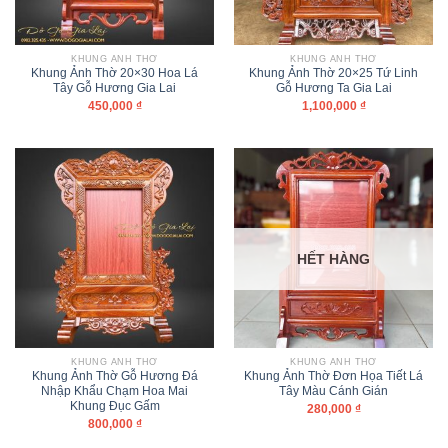
KHUNG ẢNH THỜ
KHUNG ẢNH THỜ
Khung Ảnh Thờ 20×30 Hoa Lá
Khung Ảnh Thờ 20×25 Tứ Linh
Tây Gỗ Hương Gia Lai
Gỗ Hương Ta Gia Lai
450,000
₫
1,100,000
₫
HẾT HÀNG
KHUNG ẢNH THỜ
KHUNG ẢNH THỜ
Khung Ảnh Thờ Gỗ Hương Đá
Khung Ảnh Thờ Đơn Họa Tiết Lá
Nhập Khẩu Chạm Hoa Mai
Tây Màu Cánh Gián
Khung Đục Gấm
280,000
₫
800,000
₫