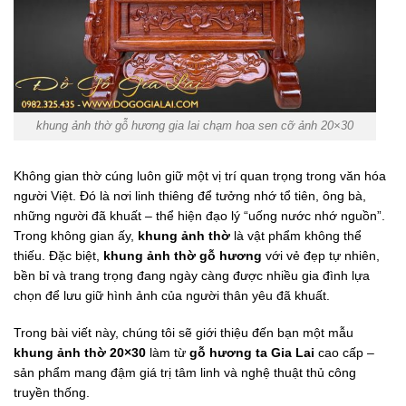
khung ảnh thờ gỗ hương gia lai chạm hoa sen cỡ ảnh 20×30
Không gian thờ cúng luôn giữ một vị trí quan trọng trong văn hóa
người Việt. Đó là nơi linh thiêng để tưởng nhớ tổ tiên, ông bà,
những người đã khuất – thể hiện đạo lý “uống nước nhớ nguồn”.
Trong không gian ấy,
khung ảnh thờ
là vật phẩm không thể
thiếu. Đặc biệt,
khung ảnh thờ gỗ hương
với vẻ đẹp tự nhiên,
bền bỉ và trang trọng đang ngày càng được nhiều gia đình lựa
chọn để lưu giữ hình ảnh của người thân yêu đã khuất.
Trong bài viết này, chúng tôi sẽ giới thiệu đến bạn một mẫu
khung ảnh thờ 20×30
làm từ
gỗ hương ta Gia Lai
cao cấp –
sản phẩm mang đậm giá trị tâm linh và nghệ thuật thủ công
truyền thống.