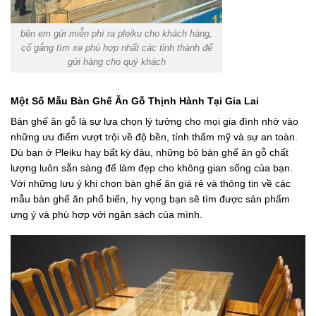
bên em gửi miễn phí ra pleiku cho khách hàng,
cố gắng tìm xe phù hợp nhất các tỉnh thành để
gửi hàng cho quý khách
Một Số Mẫu Bàn Ghế Ăn Gỗ Thịnh Hành Tại Gia Lai
Bàn ghế ăn gỗ là sự lựa chọn lý tưởng cho mọi gia đình nhờ vào
những ưu điểm vượt trội về độ bền, tính thẩm mỹ và sự an toàn.
Dù bạn ở Pleiku hay bất kỳ đâu, những bộ bàn ghế ăn gỗ chất
lượng luôn sẵn sàng để làm đẹp cho không gian sống của bạn.
Với những lưu ý khi chọn bàn ghế ăn giá rẻ và thông tin về các
mẫu bàn ghế ăn phổ biến, hy vọng bạn sẽ tìm được sản phẩm
ưng ý và phù hợp với ngân sách của mình.