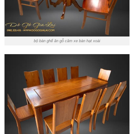
bộ bàn ghế ăn gỗ căm xe bàn hạt xoài