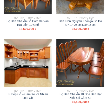
NỘI THẤT PHÒNG BẾP
NỘI THẤT PHÒNG BẾP
Bộ Bàn Ghế Ăn Gỗ Căm Xe Ván
Bàn Tròn Nguyên Khối gỗ Gõ Đỏ
Tựa Liền 10 Ghế
ĐK 1m25cm Dày 15cm
18,500,000
₫
35,000,000
₫
NỘI THẤT PHÒNG BẾP
NỘI THẤT PHÒNG BẾP
Tủ Bếp Gỗ – Căm Xe Và Nhiều
Bộ Bàn Ghế Ăn 10 Ghế Bàn Hạt
Loại Gỗ
Xoài Gỗ Căm Xe
15,500,000
₫