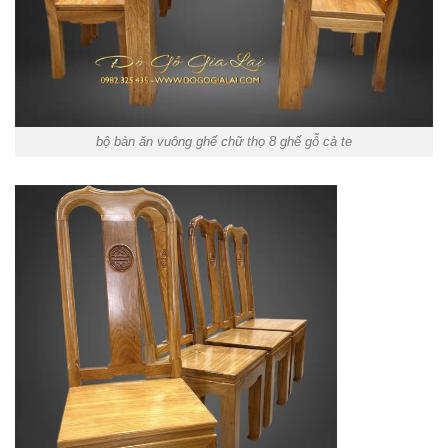
bộ bàn ăn vuông ghế chữ thọ 8 ghế gỗ cà te