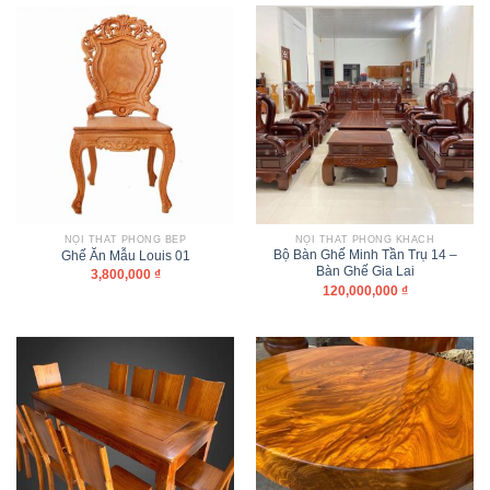
NỘI THẤT PHÒNG BẾP
NỘI THẤT PHÒNG KHÁCH
Bộ Bàn Ghế Minh Tần Trụ 14 –
Ghế Ăn Mẫu Louis 01
Bàn Ghế Gia Lai
3,800,000
₫
120,000,000
₫