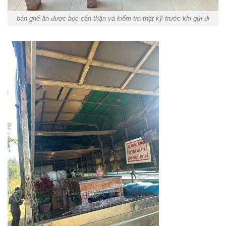
bàn ghế ăn được bọc cẩn thận và kiểm tra thật kỹ trước khi gửi đi