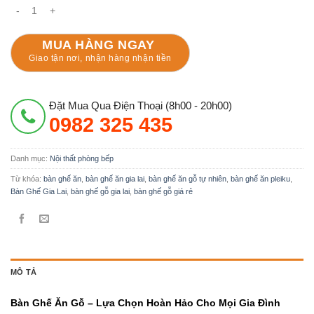
Bộ Bàn Ghế Ăn 8 Ghế Chữ Thọ, Bàn Vuông Gỗ Cà Te ( Gõ Đỏ ) số lư
MUA HÀNG NGAY
Giao tận nơi, nhận hàng nhận tiền
Đặt Mua Qua Điện Thoại (8h00 - 20h00)
0982 325 435
Danh mục:
Nội thất phòng bếp
Từ khóa:
bàn ghế ăn
,
bàn ghế ăn gia lai
,
bàn ghế ăn gỗ tự nhiên
,
bàn ghế ăn pleiku
,
Bàn Ghế Gia Lai
,
bàn ghế gỗ gia lai
,
bàn ghế gỗ giá rẻ
MÔ TẢ
Bàn Ghế Ăn Gỗ – Lựa Chọn Hoàn Hảo Cho Mọi Gia Đình