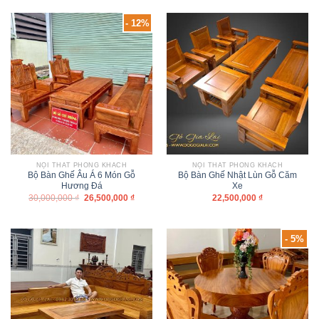
- 12%
NỘI THẤT PHÒNG KHÁCH
NỘI THẤT PHÒNG KHÁCH
Bộ Bàn Ghế Âu Á 6 Món Gỗ
Bộ Bàn Ghế Nhật Lùn Gỗ Căm
Hương Đá
Xe
30,000,000
₫
26,500,000
₫
22,500,000
₫
- 5%