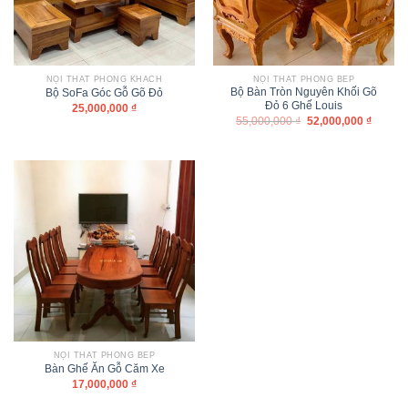
NỘI THẤT PHÒNG KHÁCH
NỘI THẤT PHÒNG BẾP
Bộ Bàn Tròn Nguyên Khối Gõ
Bộ SoFa Góc Gỗ Gõ Đỏ
Đỏ 6 Ghế Louis
25,000,000
₫
55,000,000
₫
52,000,000
₫
NỘI THẤT PHÒNG BẾP
Bàn Ghế Ăn Gỗ Căm Xe
17,000,000
₫