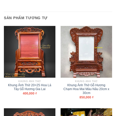
SẢN PHẨM TƯƠNG TỰ
KHUNG ẢNH THỜ
KHUNG ẢNH THỜ
Khung Ảnh Thờ 20×25 Hoa Lá
Khung Ảnh Thờ Gỗ Hương
Tây Gỗ Hương Gia Lai
Chạm Hoa Mai Màu Nâu 20cm x
30cm
400,000
₫
850,000
₫