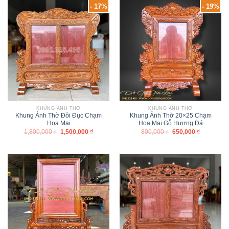
- 17%
- 19%
KHUNG ẢNH THỜ
KHUNG ẢNH THỜ
Khung Ảnh Thờ Đôi Đục Chạm
Khung Ảnh Thờ 20×25 Chạm
Hoa Mai
Hoa Mai Gỗ Hương Đá
1,800,000
₫
1,500,000
₫
800,000
₫
650,000
₫