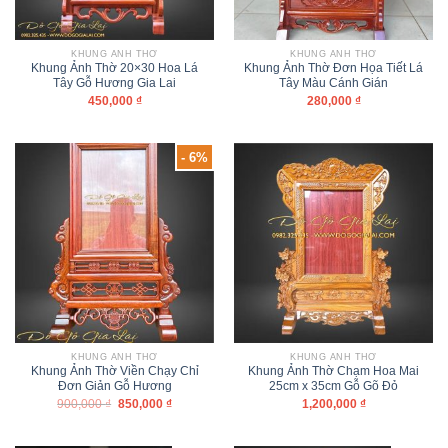
KHUNG ẢNH THỜ
KHUNG ẢNH THỜ
Khung Ảnh Thờ 20×30 Hoa Lá
Khung Ảnh Thờ Đơn Họa Tiết Lá
Tây Gỗ Hương Gia Lai
Tây Màu Cánh Gián
450,000
₫
280,000
₫
- 6%
KHUNG ẢNH THỜ
KHUNG ẢNH THỜ
Khung Ảnh Thờ Viền Chạy Chỉ
Khung Ảnh Thờ Chạm Hoa Mai
Đơn Giản Gỗ Hương
25cm x 35cm Gỗ Gõ Đỏ
900,000
₫
850,000
₫
1,200,000
₫