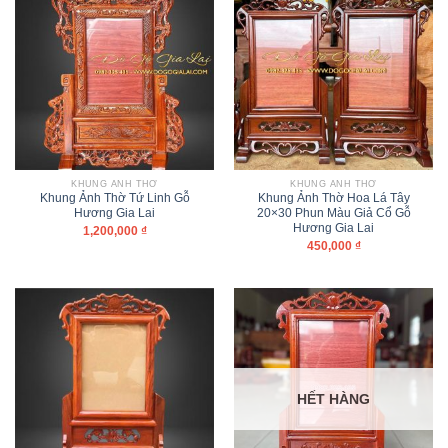
KHUNG ẢNH THỜ
KHUNG ẢNH THỜ
Khung Ảnh Thờ Tứ Linh Gỗ
Khung Ảnh Thờ Hoa Lá Tây
Hương Gia Lai
20×30 Phun Màu Giả Cổ Gỗ
Hương Gia Lai
1,200,000
₫
450,000
₫
HẾT HÀNG