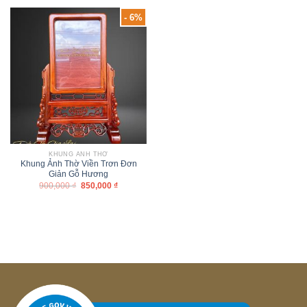
- 6%
KHUNG ẢNH THỜ
Khung Ảnh Thờ Viền Trơn Đơn
Giản Gỗ Hương
900,000
₫
850,000
₫