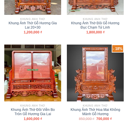
KHUNG ẢNH THỜ
KHUNG ẢNH THỜ
Khung Ảnh Thờ Gỗ Hương Gia
Khung Ảnh Thờ Đôi Gỗ Hương
Lai 20×30
Đục Chạm Tứ Linh
1,200,000
₫
1,800,000
₫
- 18%
KHUNG ẢNH THỜ
KHUNG ẢNH THỜ
Khung Ảnh Thờ Đôi Viền Bo
Khung Ảnh Thờ Hoa Mai Không
Tròn Gỗ Hương Gia Lai
Mành Gỗ Hương
1,600,000
₫
850,000
₫
700,000
₫