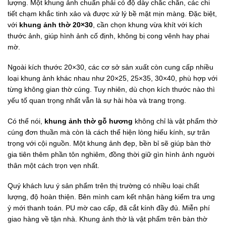
lượng. Một khung ảnh chuẩn phải có độ dày chắc chắn, các chi
tiết chạm khắc tinh xảo và được xử lý bề mặt mịn màng. Đặc biệt,
với
khung ảnh thờ 20×30
, cần chọn khung vừa khít với kích
thước ảnh, giúp hình ảnh cố định, không bị cong vênh hay phai
mờ.
Ngoài kích thước 20×30, các cơ sở sản xuất còn cung cấp nhiều
loại khung ảnh khác nhau như 20×25, 25×35, 30×40, phù hợp với
từng không gian thờ cúng. Tuy nhiên, dù chọn kích thước nào thì
yếu tố quan trọng nhất vẫn là sự hài hòa và trang trọng.
Có thể nói,
khung ảnh thờ gỗ hương
không chỉ là vật phẩm thờ
cúng đơn thuần mà còn là cách thể hiện lòng hiếu kính, sự trân
trọng với cội nguồn. Một khung ảnh đẹp, bền bỉ sẽ giúp bàn thờ
gia tiên thêm phần tôn nghiêm, đồng thời giữ gìn hình ảnh người
thân một cách trọn vẹn nhất.
Quý khách lưu ý sản phẩm trên thị trường có nhiều loại chất
lượng, độ hoàn thiện. Bên mình cam kết nhận hàng kiểm tra ưng
ý mới thanh toán. PU mờ cao cấp, đã cắt kính đầy đủ. Miễn phí
giao hàng về tận nhà. Khung ảnh thờ là vật phẩm trên bàn thờ