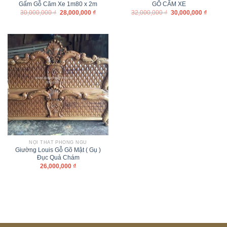
Gấm Gỗ Căm Xe 1m80 x 2m
GỖ CĂM XE
30,000,000
₫
28,000,000
₫
32,000,000
₫
30,000,000
₫
NỘI THẤT PHÒNG NGỦ
Giường Louis Gỗ Gõ Mật ( Gụ )
Đục Quả Chám
26,000,000
₫