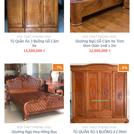
NỘI THẤT PHÒNG NGỦ
NỘI THẤT PHÒNG NGỦ
Tủ Quần Áo 3 Buồng Gỗ Căm
Giường Ngủ Gỗ Căm Xe Trơn
Xe
Đơn Giản 1m8 x 2m
15,500,000
₫
12,000,000
₫
- 7%
- 6%
NỘI THẤT PHÒNG NGỦ
NỘI THẤT PHÒNG NGỦ
Giường Ngủ Hoa Hồng Đục
TỦ QUẦN ÁO 3 BUỒNG 4 CÁNH