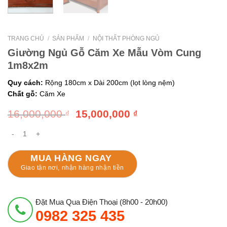
TRANG CHỦ
/
SẢN PHẨM
/
NỘI THẤT PHÒNG NGỦ
Giường Ngủ Gỗ Căm Xe Mẫu Vòm Cung
1m8x2m
Quy cách:
Rộng 180cm x Dài 200cm (lọt lòng nệm)
Chất gỗ:
Căm Xe
16,000,000
15,000,000
₫
₫
Giường Ngủ Gỗ Căm Xe Mẫu Vòm Cung 1m8x2m số lượng
MUA HÀNG NGAY
Giao tận nơi, nhận hàng nhận tiền
Đặt Mua Qua Điện Thoại (8h00 - 20h00)
0982 325 435