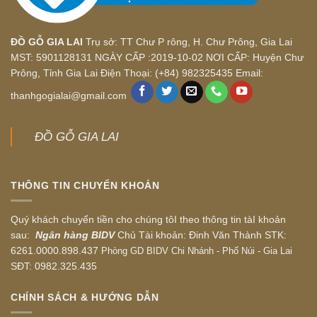
ĐỒ GỖ GIA LAI
Trụ sở: TT Chư P rông, H. Chư Prông, Gia Lai
MST: 5901128131 NGÀY CẤP :2019-10-02 NƠI CẤP: Huyện Chư
Prông, Tỉnh Gia Lai Điện Thoại: (+84) 982325435 Email:
thanhgogialai@gmail.com
ĐỒ GỖ GIA LAI
THÔNG TIN CHUYỂN KHOẢN
Quý khách chuyển tiền cho chúng tôI theo thông tin tàI khoản
sau:
Ngân hàng BIDV
Chủ Tài khoản: Đinh Văn Thành STK:
6261.0000.898.437
Phòng GD BIDV Chi Nhánh - Phố Núi - Gia Lai
SĐT: 0982.325.435
CHÍNH SÁCH & HƯỚNG DẪN