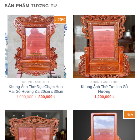
SẢN PHẨM TƯƠNG TỰ
- 20%
KHUNG ẢNH THỜ
KHUNG ẢNH THỜ
Khung Ảnh Thờ Đục Chạm Hoa
Khung Ảnh Thờ Tứ Linh Gỗ
Mai Gỗ Hương Đá 20cm x 30cm
Hương
1,000,000
₫
800,000
₫
1,200,000
₫
- 6%