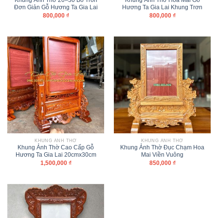
Khung Ảnh Thờ 20×30 Bo Tròn
Khung Ảnh Thờ Hoa Mai Gỗ
Đơn Giản Gỗ Hương Ta Gia Lai
Hương Ta Gia Lai Khung Trơn
800,000
₫
800,000
₫
KHUNG ẢNH THỜ
KHUNG ẢNH THỜ
Khung Ảnh Thờ Cao Cấp Gỗ
Khung Ảnh Thờ Đục Chạm Hoa
Hương Ta Gia Lai 20cmx30cm
Mai Viền Vuông
1,500,000
₫
850,000
₫