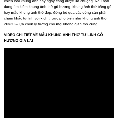
khiến loại khung ảnh này ngày càng được ưa chuộng. Nếu bạn
đang tìm kiếm khung ảnh thờ gỗ hương, khung ảnh thờ bằng gỗ,
hay mẫu khung ảnh thờ đẹp, đừng bỏ qua các dòng sản phẩm
chạm khắc tứ linh với kích thước phổ biến như khung ảnh thờ
20×30 – lựa chọn lý tưởng cho mọi không gian thờ cúng.
VIDEO CHI TIẾT VỀ MẪU KHUNG ẢNH THỜ TỨ LINH GỖ
HƯƠNG GIA LAI