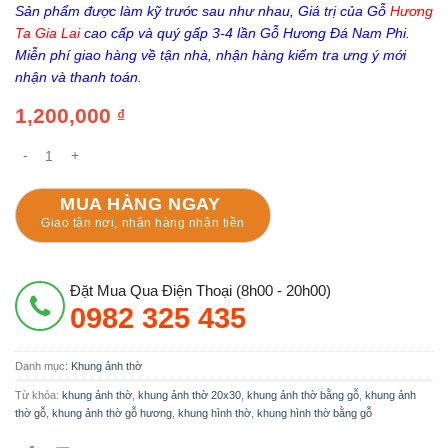
Sản phẩm được làm kỹ trước sau như nhau, Giá trị của Gỗ
Hương
Ta Gia Lai
cao cấp và quý gấp 3-4 lần Gỗ Hương Đá Nam Phi.
Miễn phí giao hàng về tận nhà, nhận hàng kiểm tra ưng ý mới
nhận và thanh toán.
1,200,000
₫
Khung Ảnh Thờ Tứ Linh Gỗ Hương Gia Lai số lượng
MUA HÀNG NGAY
Giao tận nơi, nhận hàng nhận tiền
Đặt Mua Qua Điện Thoại (8h00 - 20h00)
0982 325 435
Danh mục:
Khung ảnh thờ
Từ khóa:
khung ảnh thờ
,
khung ảnh thờ 20x30
,
khung ảnh thờ bằng gỗ
,
khung ảnh
thờ gỗ
,
khung ảnh thờ gỗ hương
,
khung hình thờ
,
khung hình thờ bằng gỗ