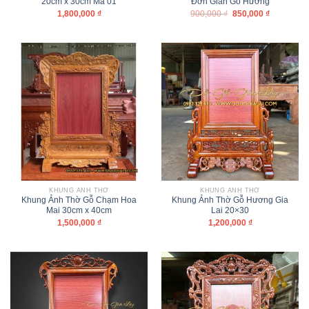
20cm x 30cm Mã 01
Đơn Giản Gỗ Hương
1,800,000
₫
900,000
₫
850,000
₫
KHUNG ẢNH THỜ
KHUNG ẢNH THỜ
Khung Ảnh Thờ Gỗ Chạm Hoa
Khung Ảnh Thờ Gỗ Hương Gia
Mai 30cm x 40cm
Lai 20×30
1,500,000
₫
1,200,000
₫