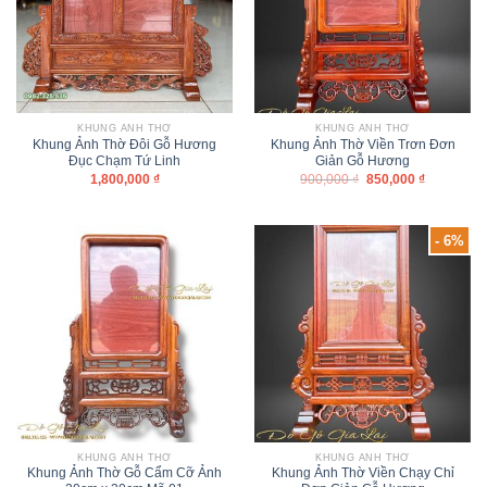
KHUNG ẢNH THỜ
KHUNG ẢNH THỜ
Khung Ảnh Thờ Đôi Gỗ Hương
Khung Ảnh Thờ Viền Trơn Đơn
Đục Chạm Tứ Linh
Giản Gỗ Hương
1,800,000
₫
900,000
₫
850,000
₫
- 6%
KHUNG ẢNH THỜ
KHUNG ẢNH THỜ
Khung Ảnh Thờ Gỗ Cẩm Cỡ Ảnh
Khung Ảnh Thờ Viền Chạy Chỉ