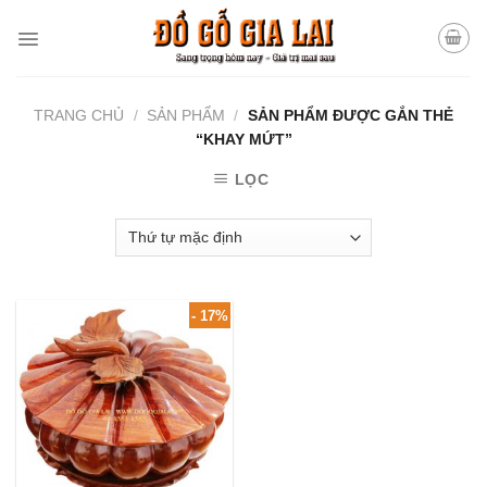
Skip
to
content
TRANG CHỦ
/
SẢN PHẨM
/
SẢN PHẨM ĐƯỢC GẮN THẺ
“KHAY MỨT”
LỌC
- 17%