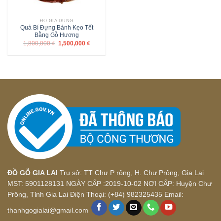
ĐỒ GIA DỤNG
Quả Bí Đựng Bánh Kẹo Tết
Bằng Gỗ Hương
1,800,000
₫
1,500,000
₫
ĐỒ GỖ GIA LAI
Trụ sở: TT Chư P rông, H. Chư Prông, Gia Lai
MST: 5901128131 NGÀY CẤP :2019-10-02 NƠI CẤP: Huyện Chư
Prông, Tỉnh Gia Lai Điện Thoại: (+84) 982325435 Email:
thanhgogialai@gmail.com