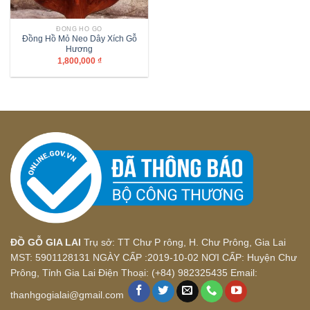
ĐỒNG HỒ GỖ
Đồng Hồ Mỏ Neo Dây Xích Gỗ
Hương
1,800,000
₫
ĐỒ GỖ GIA LAI
Trụ sở: TT Chư P rông, H. Chư Prông, Gia Lai
MST: 5901128131 NGÀY CẤP :2019-10-02 NƠI CẤP: Huyện Chư
Prông, Tỉnh Gia Lai Điện Thoại: (+84) 982325435 Email:
thanhgogialai@gmail.com